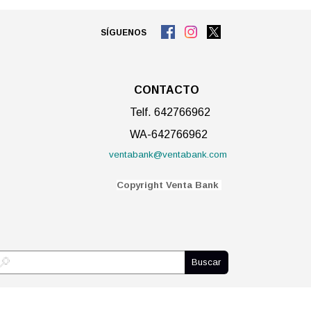
SÍGUENOS
CONTACTO
Telf. 642766962
WA-642766962
ventabank@ventabank.com
C
opyright Venta Bank
Buscar